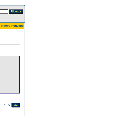
Nuove Immagini
na: