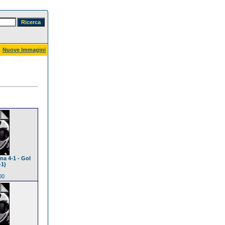
Nuove Immagini
na 4-1 - Gol
-1)
00