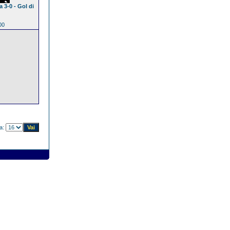
 3-0 - Gol di
00
na: