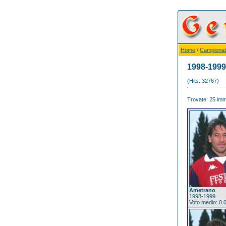
Home
/
Campionat
1998-1999
(Hits: 32767)
Trovate: 25 imma
Ametrano
1998-1999
Voto medio: 0.