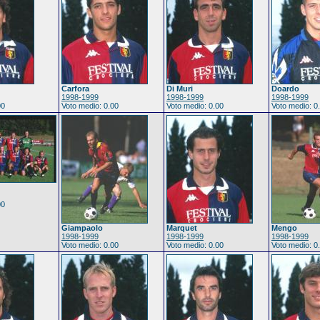
Carfora
Di Muri
Doardo
1998-1999
1998-1999
1998-1999
00
Voto medio: 0.00
Voto medio: 0.00
Voto medio: 0
00
Giampaolo
Marquet
Mengo
1998-1999
1998-1999
1998-1999
Voto medio: 0.00
Voto medio: 0.00
Voto medio: 0