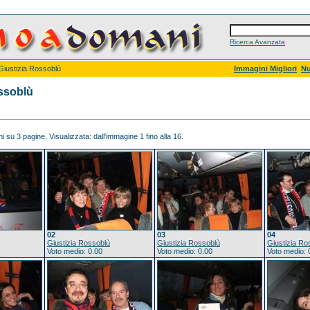
Ricerca Avanzata
Giustizia Rossoblù
Immagini Migliori
Nu
ossoblù
 su 3 pagine. Visualizzata: dall'immagine 1 fino alla 16.
02
03
04
Giustizia Rossoblù
Giustizia Rossoblù
Giustizia Ro
Voto medio: 0.00
Voto medio: 0.00
Voto medio: 