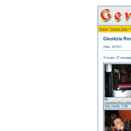
Home
/
Spazio Club
/ 
Giustizia R
(Hits: 32767)
Trovate: 37 immagini
01
Giustizia Rossoblù
Voto medio: 0.00