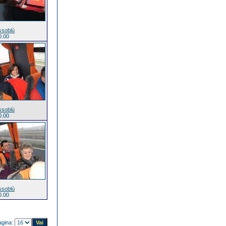
ssoblù
0.00
ssoblù
0.00
ssoblù
0.00
agina: