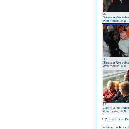
05
Giustizia Rossoblù
Voto medio: 0.00
09
Giustizia Rossoblù
Voto medio: 0.00
13
Giustizia Rossoblù
Voto medio: 0.00
1
2
3
»
Ultima Pa