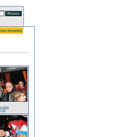
ove Immagini
ssoblù
0.00