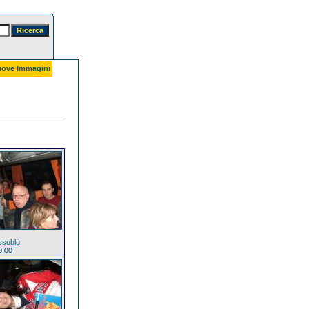
ove Immagini
ssoblù
0.00