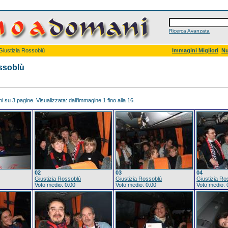
Ricerca Avanzata
Giustizia Rossoblù
Immagini Migliori
Nu
ossoblù
 su 3 pagine. Visualizzata: dall'immagine 1 fino alla 16.
02
03
04
Giustizia Rossoblù
Giustizia Rossoblù
Giustizia Ro
Voto medio: 0.00
Voto medio: 0.00
Voto medio: 