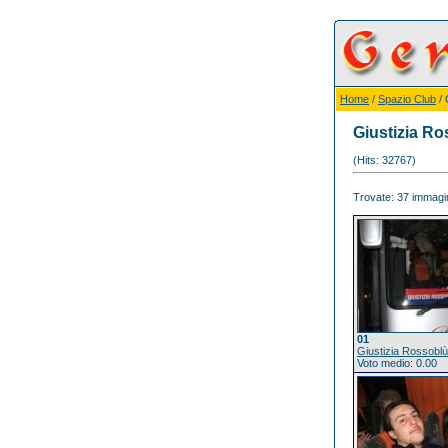
Home
/
Spazio Club
/ 
Giustizia R
(Hits: 32767)
Trovate: 37 immagini
01
Giustizia Rossoblù
Voto medio: 0.00