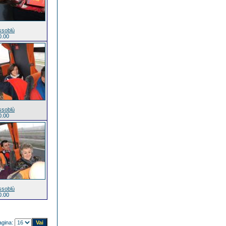
ssoblù
0.00
ssoblù
0.00
ssoblù
0.00
agina: