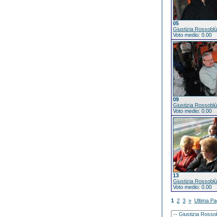
05
Giustizia Rossoblù
Voto medio: 0.00
09
Giustizia Rossoblù
Voto medio: 0.00
13
Giustizia Rossoblù
Voto medio: 0.00
1
2
3
»
Ultima Pa