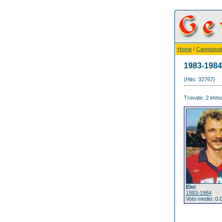
Home
/
Campionat
1983-1984
(Hits: 32767)
Trovate: 2 immag
Eloi
1983-1984
Voto medio: 0.