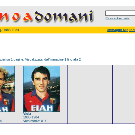
Ricerca Avanzata
i
/ 1983-1984
Immagini Migliori
ini su 1 pagine. Visualizzata: dall'immagine 1 fino alla 2.
Viola
1983-1984
00
Voto medio: 0.00