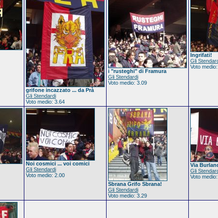
Ingrifati!
Gli Stendar
Voto medio:
i "rusteghi" di Framura
Gli Stendardi
Voto medio: 3.09
grifone incazzato ... da Prà
Gli Stendardi
Voto medio: 3.64
Noi cosmici ... voi comici
Via Burlan
Gli Stendardi
Gli Stendar
Voto medio: 2.00
Voto medio:
Sbrana Grifo Sbrana!
Gli Stendardi
Voto medio: 3.29