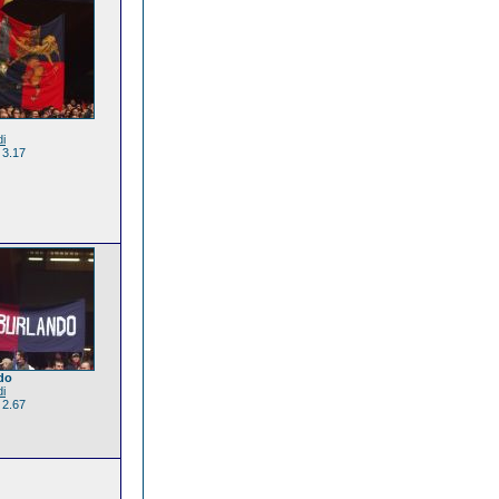
di
 3.17
do
di
 2.67