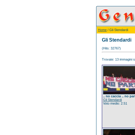
Home
/ Gli Stendardi
Gli Stendardi
(Hits: 32767)
Trovate: 13 immagini su
.. no caccia .. no par
Gli Stendardi
Voto medio: 2.51