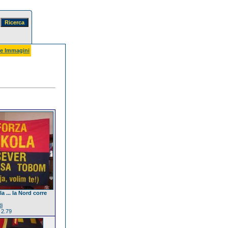
e Immagini
a ... la Nord corre
di
 2.79