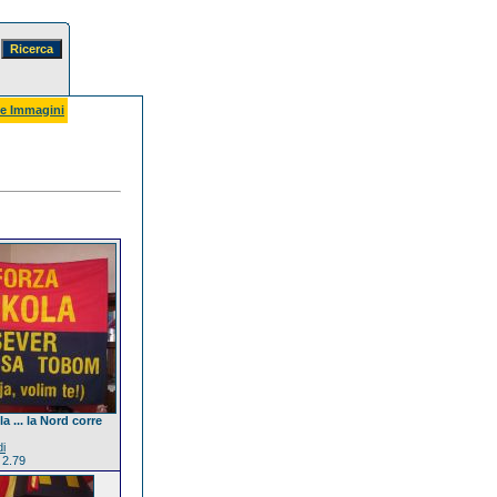
e Immagini
a ... la Nord corre
di
 2.79