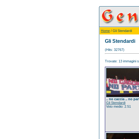
Home
/ Gli Stendardi
Gli Stendardi
(Hits: 32767)
Trovate: 13 immagini su
.. no caccia .. no par
Gli Stendardi
Voto medio: 2.51