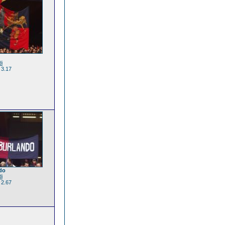
di
 3.17
do
di
 2.67