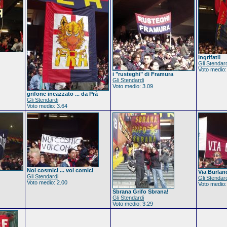
Ingrifati!
Gli Stendar
Voto medio:
i "rusteghi" di Framura
Gli Stendardi
Voto medio: 3.09
grifone incazzato ... da Prà
Gli Stendardi
Voto medio: 3.64
Noi cosmici ... voi comici
Via Burlan
Gli Stendardi
Gli Stendar
Voto medio: 2.00
Voto medio:
Sbrana Grifo Sbrana!
Gli Stendardi
Voto medio: 3.29