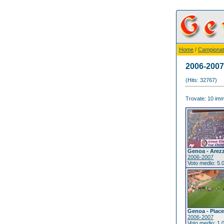
Home
/
Campionat
2006-2007
(Hits: 32767)
Trovate: 10 imma
Genoa - Arez
2006-2007
Voto medio: 5.
Genoa - Piac
2006-2007
Voto medio: 1.