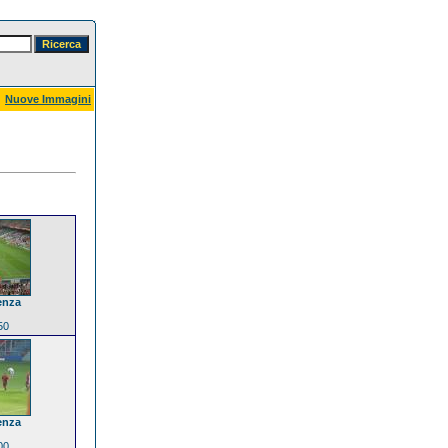
Nuove Immagini
enza
50
enza
00