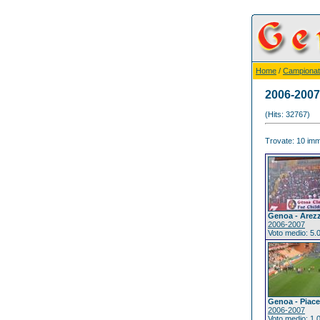
Home
/
Campionat
2006-2007
(Hits: 32767)
Trovate: 10 imma
Genoa - Arez
2006-2007
Voto medio: 5.
Genoa - Piac
2006-2007
Voto medio: 1.