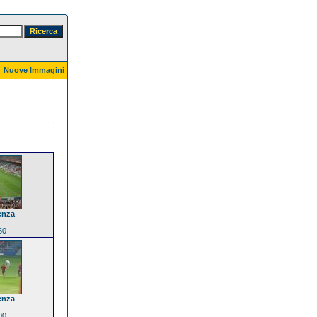
Nuove Immagini
enza
50
enza
00