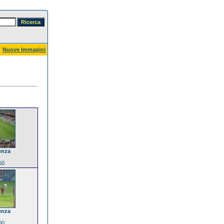
Nuove Immagini
enza
50
enza
00