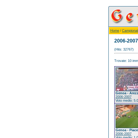
Home
/
Campionat
2006-2007
(Hits: 32767)
Trovate: 10 imma
Genoa - Arez
2006-2007
Voto medio: 5.
Genoa - Piac
2006-2007
Voto medio: 1.