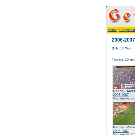
Home
/
Campionat
2006-2007
(Hits: 32767)
Trovate: 10 imma
Genoa - Arez
2006-2007
Voto medio: 5.
Genoa - Piac
2006-2007
Voto medio: 1.