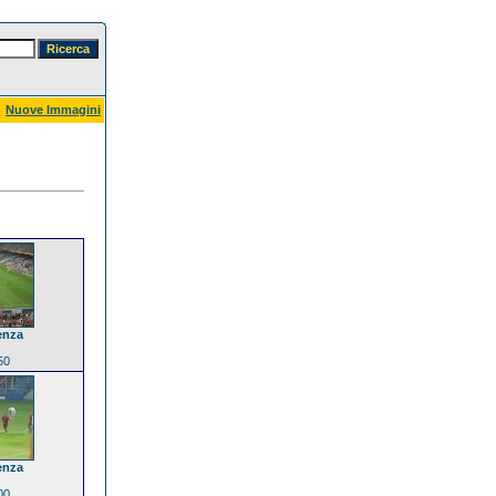
Nuove Immagini
enza
50
enza
00