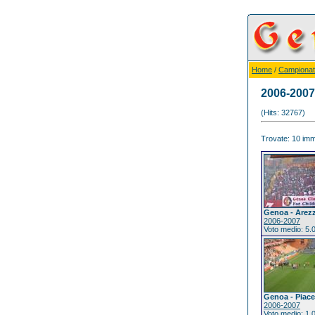
Home
/
Campionat
2006-2007
(Hits: 32767)
Trovate: 10 imma
Genoa - Arez
2006-2007
Voto medio: 5.
Genoa - Piac
2006-2007
Voto medio: 1.