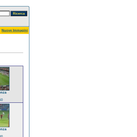
Nuove Immagini
enza
50
enza
00