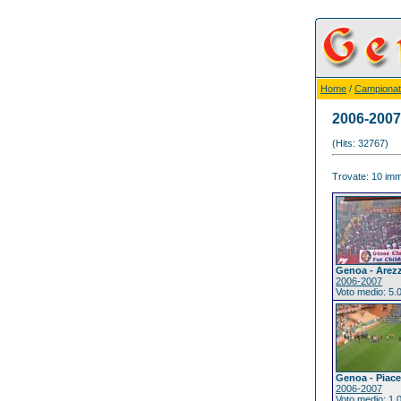
Home
/
Campionat
2006-2007
(Hits: 32767)
Trovate: 10 imma
Genoa - Arez
2006-2007
Voto medio: 5.
Genoa - Piac
2006-2007
Voto medio: 1.