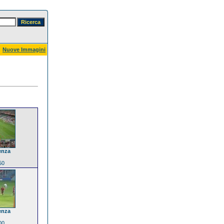
Nuove Immagini
enza
50
enza
00