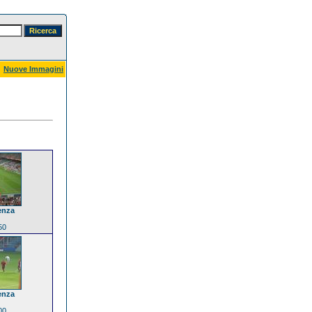
Nuove Immagini
enza
50
enza
00