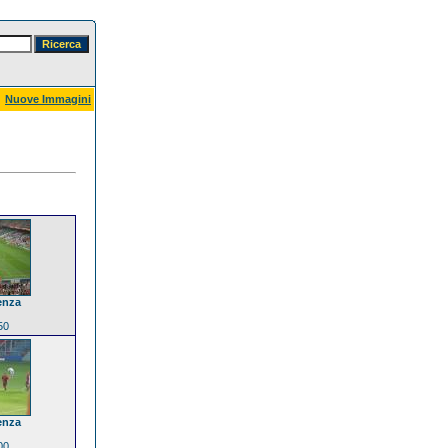
Nuove Immagini
enza
50
enza
00