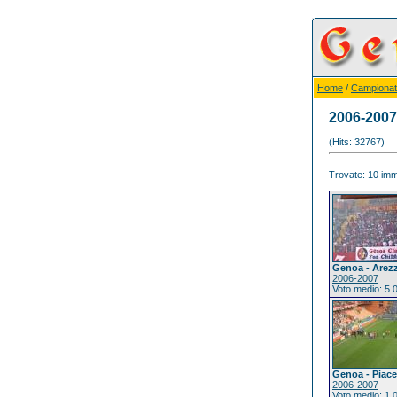
Home
/
Campionat
2006-2007
(Hits: 32767)
Trovate: 10 imma
Genoa - Arez
2006-2007
Voto medio: 5.
Genoa - Piac
2006-2007
Voto medio: 1.