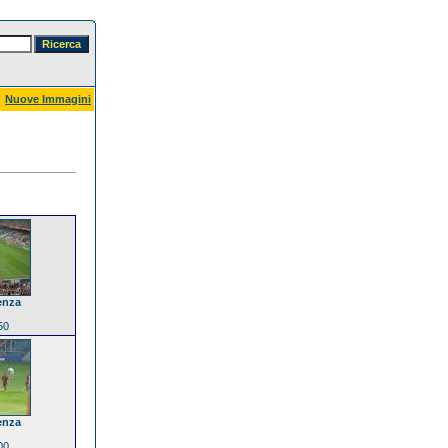
Nuove Immagini
enza
50
enza
00