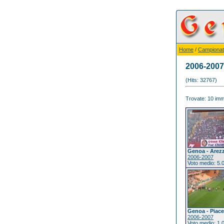
Home
/
Campionat
2006-2007
(Hits: 32767)
Trovate: 10 imma
Genoa - Arez
2006-2007
Voto medio: 5.
Genoa - Piac
2006-2007
Voto medio: 1.