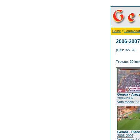
Home
/
Campionat
2006-2007
(Hits: 32767)
Trovate: 10 imma
Genoa - Arez
2006-2007
Voto medio: 5.
Genoa - Piac
2006-2007
Voto medio: 1.