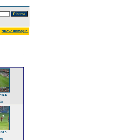
Nuove Immagini
enza
50
enza
00