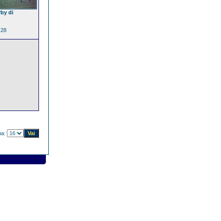
rby di
.28
na: