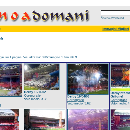
Ricerca Avanzata
e
Immagini Migliori
ie
ni su 1 pagine. Visualizzata: dall'immagine 1 fino alla 9.
Derby 15/11/02
Derby ritorn
Coreografie
Derby 19/04/03
Grifone!
Voto medio: 3.38
Coreografie
Coreografie
Voto medio: 3.62
Voto medio: 4
1