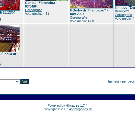
Genoa - Fiorentina
03/04/04
Il mitico "De
Coreografie
Il Derby di "Francioso" -
Branco"!
i 18/12/04
Voto medio: 4.51
nov 2001
Coreografie
Coreografie
Voto medio: 4
6
Voto medio: 4.08
iù bella di
7
Immagini per pagi
Powered by
4images
1.7.4
Copyright © 2002
4homepages.de