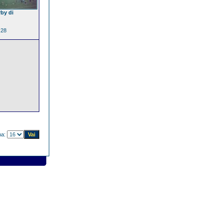
rby di
.28
na: