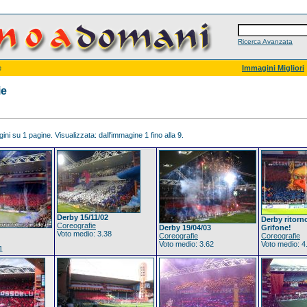
Ricerca Avanzata
e
Immagini Migliori
ie
ni su 1 pagine. Visualizzata: dall'immagine 1 fino alla 9.
Derby 15/11/02
Derby ritorn
Coreografie
Derby 19/04/03
Grifone!
Voto medio: 3.38
Coreografie
Coreografie
Voto medio: 3.62
Voto medio: 4
1