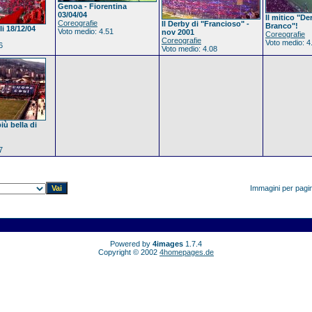
Genoa - Fiorentina
03/04/04
Il mitico "De
Coreografie
Il Derby di "Francioso" -
Branco"!
i 18/12/04
Voto medio: 4.51
nov 2001
Coreografie
Coreografie
Voto medio: 4
6
Voto medio: 4.08
iù bella di
7
Immagini per pagi
Powered by
4images
1.7.4
Copyright © 2002
4homepages.de