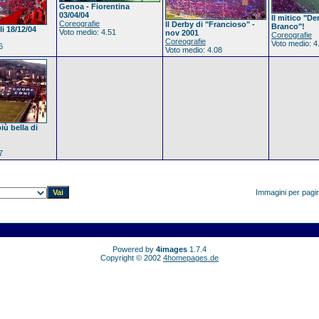
Genoa - Fiorentina
03/04/04
Il mitico "De
Coreografie
Il Derby di "Francioso" -
Branco"!
i 18/12/04
Voto medio: 4.51
nov 2001
Coreografie
Coreografie
Voto medio: 4
6
Voto medio: 4.08
iù bella di
7
Immagini per pagi
Powered by
4images
1.7.4
Copyright © 2002
4homepages.de