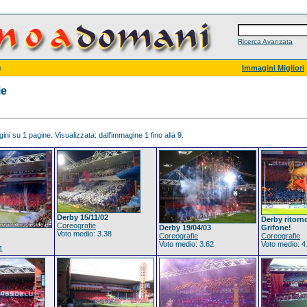
Ricerca Avanzata
e
Immagini Migliori
ie
ni su 1 pagine. Visualizzata: dall'immagine 1 fino alla 9.
Derby 15/11/02
Derby ritorn
Coreografie
Derby 19/04/03
Grifone!
Voto medio: 3.38
Coreografie
Coreografie
Voto medio: 3.62
Voto medio: 4
1