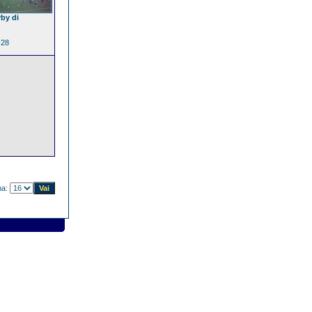
rby di
.28
na: