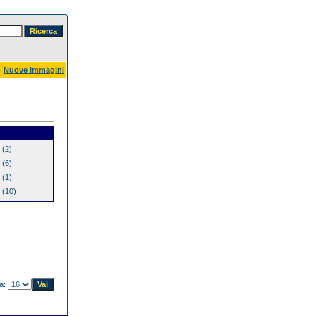
Nuove Immagini
(2)
(6)
(1)
(10)
na: