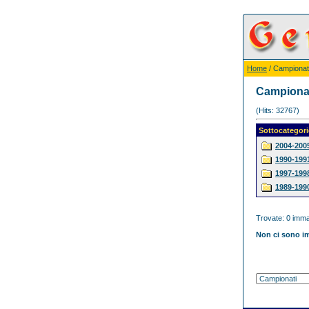
Home
/ Campionat
Campiona
(Hits: 32767)
Sottocategori
2004-200
1990-199
1997-199
1989-199
Trovate: 0 immag
Non ci sono im