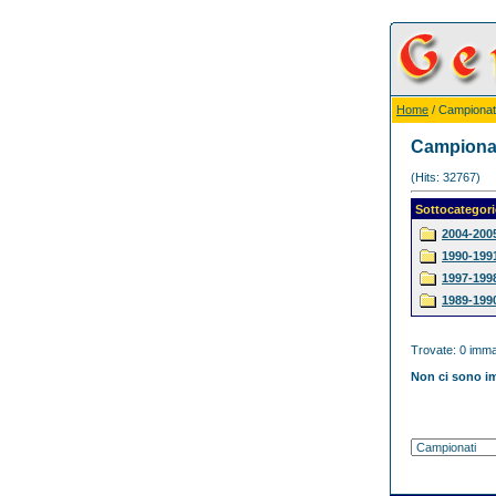
Home
/ Campionat
Campiona
(Hits: 32767)
Sottocategori
2004-200
1990-199
1997-199
1989-199
Trovate: 0 immag
Non ci sono im