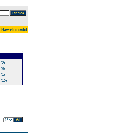
Nuove Immagini
(2)
(6)
(1)
(10)
na: