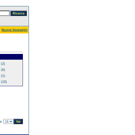
Nuove Immagini
(2)
(6)
(1)
(10)
na: