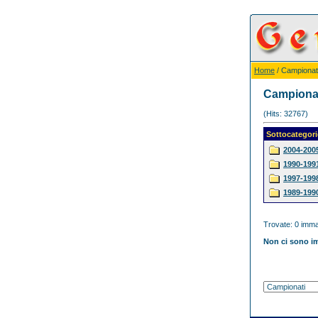
Home
/ Campionat
Campiona
(Hits: 32767)
Sottocategori
2004-200
1990-199
1997-199
1989-199
Trovate: 0 immag
Non ci sono im