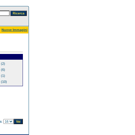
Nuove Immagini
(2)
(6)
(1)
(10)
na: