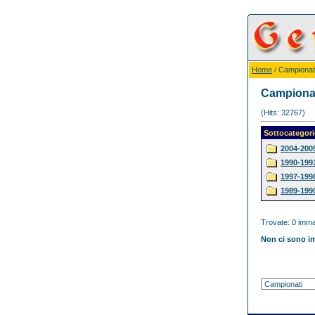
Home
/ Campionat
Campiona
(Hits: 32767)
Sottocategori
2004-200
1990-199
1997-199
1989-199
Trovate: 0 immag
Non ci sono im