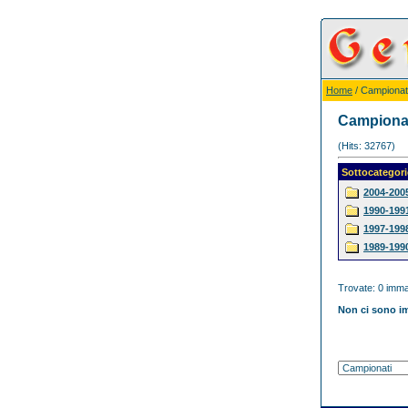
Home
/ Campionat
Campiona
(Hits: 32767)
Sottocategori
2004-200
1990-199
1997-199
1989-199
Trovate: 0 immag
Non ci sono im