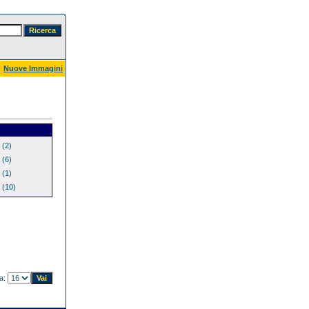
Nuove Immagini
(2)
(6)
(1)
(10)
na: