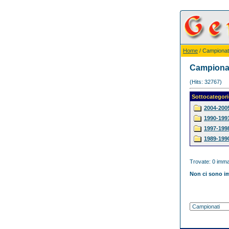
Home
/ Campionat
Campiona
(Hits: 32767)
Sottocategori
2004-200
1990-199
1997-199
1989-199
Trovate: 0 immag
Non ci sono im