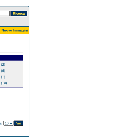
Nuove Immagini
(2)
(6)
(1)
(10)
na: