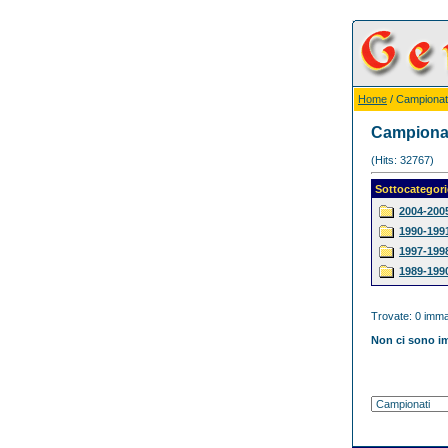
Home
/ Campionat
Campiona
(Hits: 32767)
Sottocategori
2004-200
1990-199
1997-199
1989-199
Trovate: 0 immag
Non ci sono im