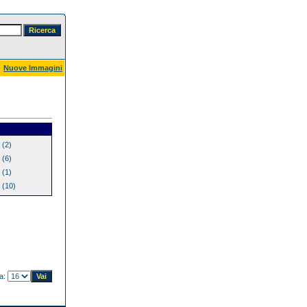
Nuove Immagini
(2)
(6)
(1)
(10)
na: