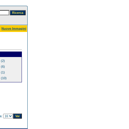
Nuove Immagini
(2)
(6)
(1)
(10)
na: