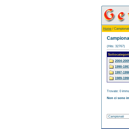
Home
/ Campionat
Campiona
(Hits: 32767)
Sottocategori
2004-200
1990-199
1997-199
1989-199
Trovate: 0 immag
Non ci sono im