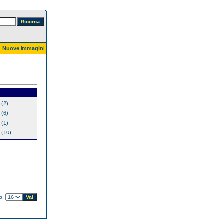
Nuove Immagini
(2)
(6)
(1)
(10)
na: