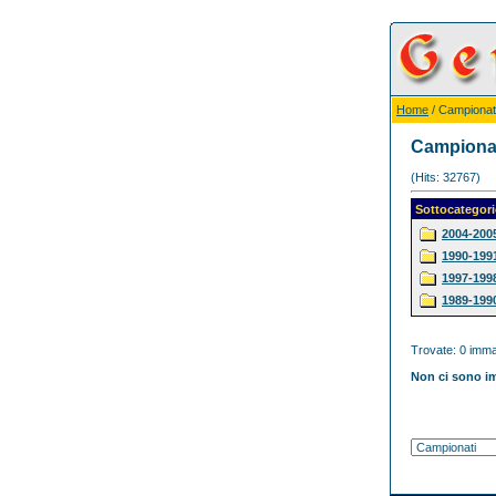
Home
/ Campionat
Campiona
(Hits: 32767)
Sottocategori
2004-200
1990-199
1997-199
1989-199
Trovate: 0 immag
Non ci sono im