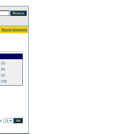
Nuove Immagini
(2)
(6)
(1)
(10)
na: