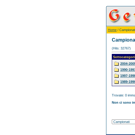
Home
/ Campionat
Campiona
(Hits: 32767)
Sottocategori
2004-200
1990-199
1997-199
1989-199
Trovate: 0 immag
Non ci sono im