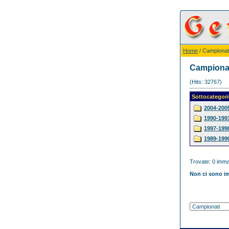
Home
/ Campionat
Campiona
(Hits: 32767)
Sottocategori
2004-200
1990-199
1997-199
1989-199
Trovate: 0 immag
Non ci sono im