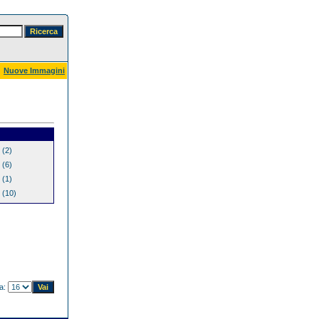
Nuove Immagini
(2)
(6)
(1)
(10)
na: