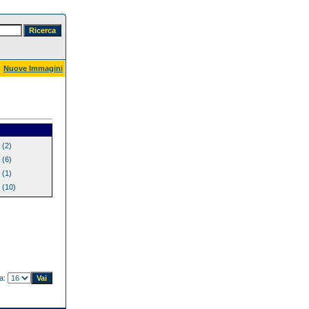
Nuove Immagini
(2)
(6)
(1)
(10)
na: