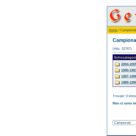
Home
/ Campionat
Campiona
(Hits: 32767)
Sottocategori
2004-200
1990-199
1997-199
1989-199
Trovate: 0 immag
Non ci sono im