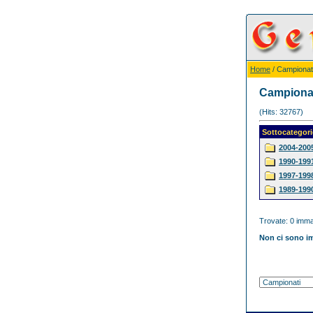
Home
/ Campionat
Campiona
(Hits: 32767)
Sottocategori
2004-200
1990-199
1997-199
1989-199
Trovate: 0 immag
Non ci sono im