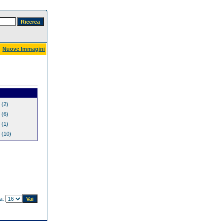
Nuove Immagini
(2)
(6)
(1)
(10)
na: