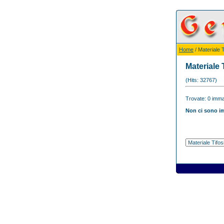
Home
/ Materiale T
Materiale 
(Hits: 32767)
Trovate: 0 immag
Non ci sono im