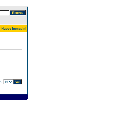
Nuove Immagini
na: