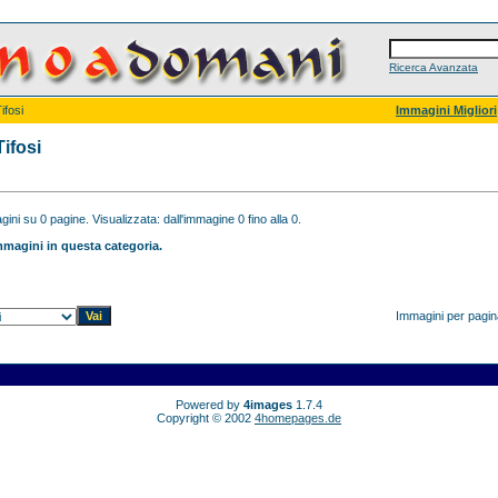
Ricerca Avanzata
ifosi
Immagini Migliori
Tifosi
ini su 0 pagine. Visualizzata: dall'immagine 0 fino alla 0.
magini in questa categoria.
Immagini per pagi
Powered by
4images
1.7.4
Copyright © 2002
4homepages.de