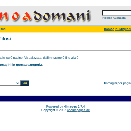
Ricerca Avanzata
ifosi
Immagini Migliori
Tifosi
ini su 0 pagine. Visualizzata: dall'immagine 0 fino alla 0.
magini in questa categoria.
Immagini per pagi
Powered by
4images
1.7.4
Copyright © 2002
4homepages.de