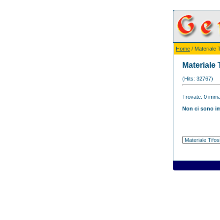
Home
/ Materiale T
Materiale 
(Hits: 32767)
Trovate: 0 immag
Non ci sono im