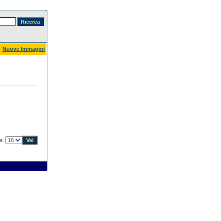
Nuove Immagini
na: