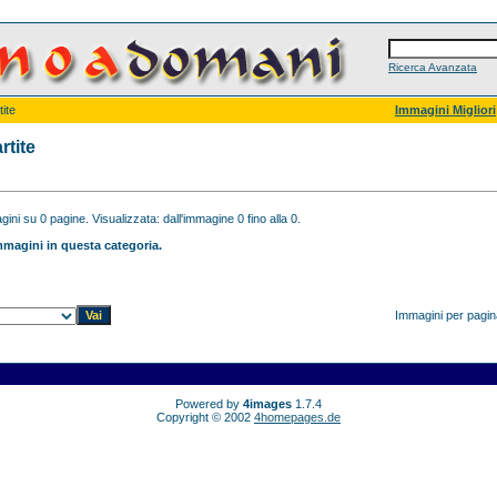
Ricerca Avanzata
tite
Immagini Migliori
rtite
ini su 0 pagine. Visualizzata: dall'immagine 0 fino alla 0.
magini in questa categoria.
Immagini per pagi
Powered by
4images
1.7.4
Copyright © 2002
4homepages.de