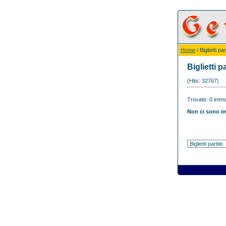
Home
/ Biglietti par
Biglietti pa
(Hits: 32767)
Trovate: 0 immag
Non ci sono im