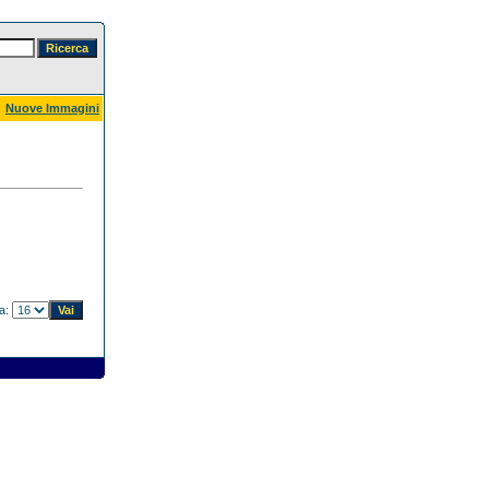
Nuove Immagini
na: