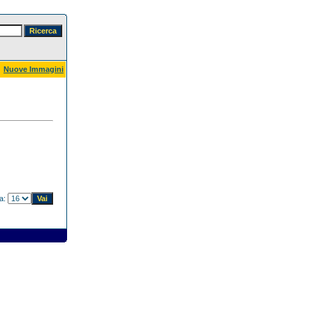
Nuove Immagini
na: