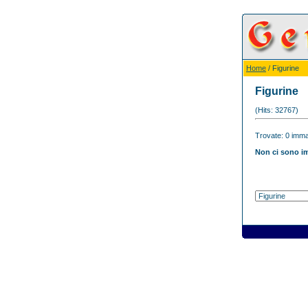
Home
/ Figurine
Figurine
(Hits: 32767)
Trovate: 0 immag
Non ci sono im