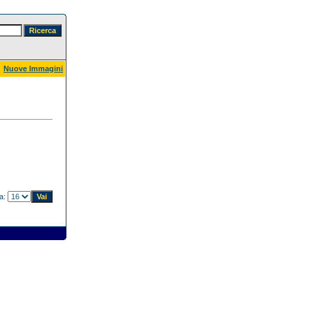
Nuove Immagini
na: