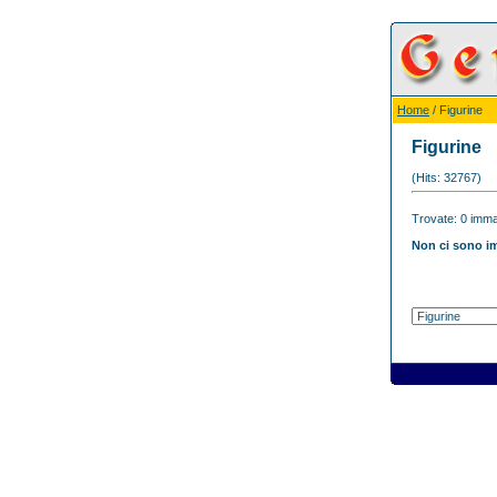
Home
/ Figurine
Figurine
(Hits: 32767)
Trovate: 0 immag
Non ci sono im