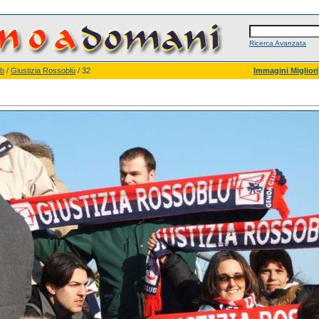
Ricerca Avanzata
ub
/
Giustizia Rossoblù
/ 32
Immagini Migliori