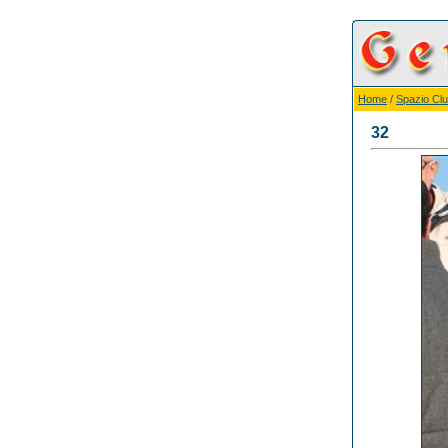
Home
/
Spazio Cl
32