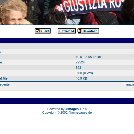
:
19.01.2005 13:48
i:
22524
323
0.00 (0 Voti)
 file:
40.9 KB
edente:
Immagin
Powered by
4images
1.7.4
Copyright © 2002
4homepages.de