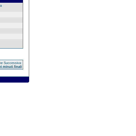
la
e Successiva:
 minuti finali