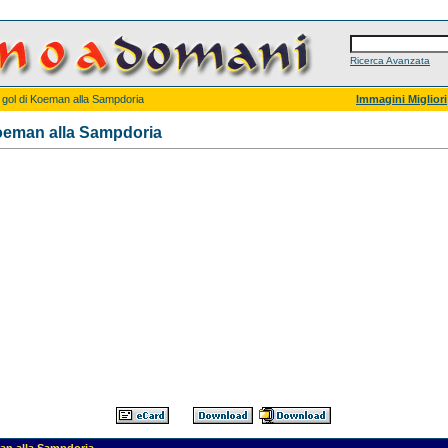
Ricerca Avanzata
l gol di Koeman alla Sampdoria
Immagini Migliori
 Koeman alla Sampdoria