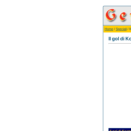
Home
/
Speciali
/ I
Il gol di