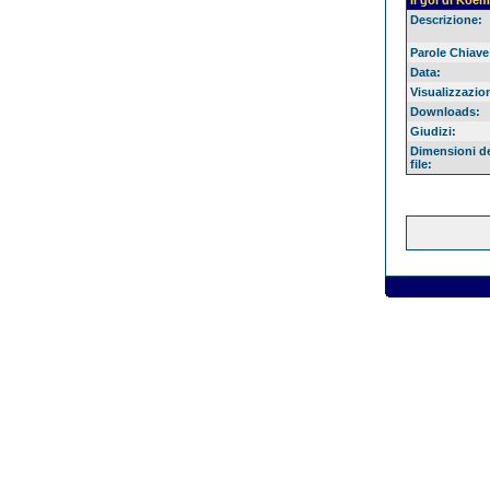
Il gol di Koe
Descrizione:
Parole Chiave
Data:
Visualizzazion
Downloads:
Giudizi:
Dimensioni d
file: