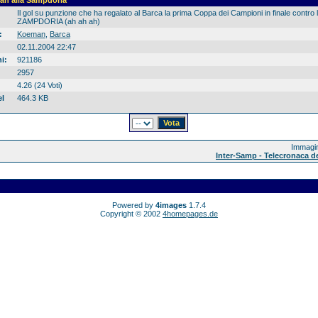
man alla Sampdoria
Il gol su punzione che ha regalato al Barca la prima Coppa dei Campioni in finale contro 
ZAMPDORIA (ah ah ah)
:
Koeman
,
Barca
02.11.2004 22:47
i:
921186
2957
4.26 (24 Voti)
el
464.3 KB
Immagin
Inter-Samp - Telecronaca dei
Powered by
4images
1.7.4
Copyright © 2002
4homepages.de