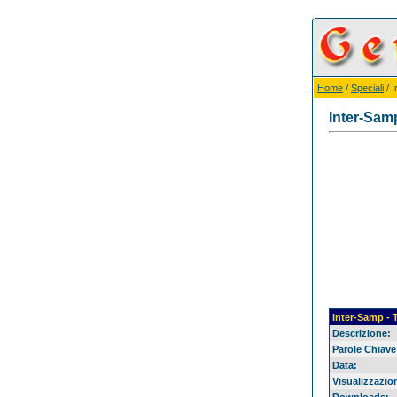
Home
/
Speciali
/ I
Inter-Samp
Inter-Samp - T
Descrizione:
Parole Chiave
Data:
Visualizzazion