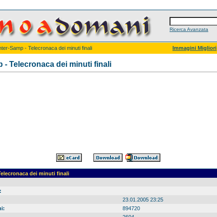
Ricerca Avanzata
nter-Samp - Telecronaca dei minuti finali
Immagini Migliori
 - Telecronaca dei minuti finali
elecronaca dei minuti finali
:
23.01.2005 23:25
i:
894720