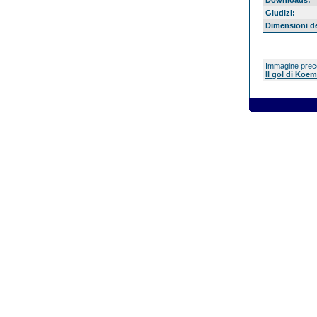
Downloads:
Giudizi:
Dimensioni del
Immagine prec
Il gol di Koe