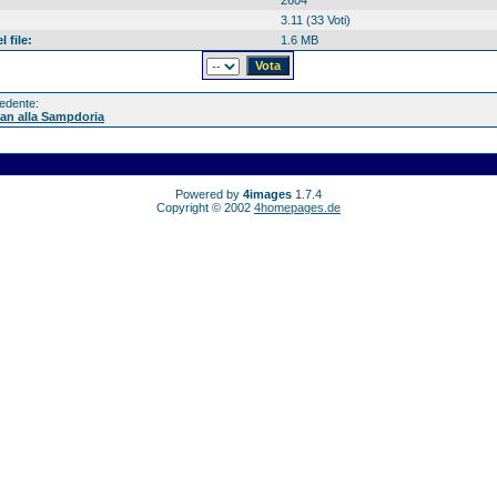
2604
3.11 (33 Voti)
 file:
1.6 MB
edente:
man alla Sampdoria
Powered by
4images
1.7.4
Copyright © 2002
4homepages.de