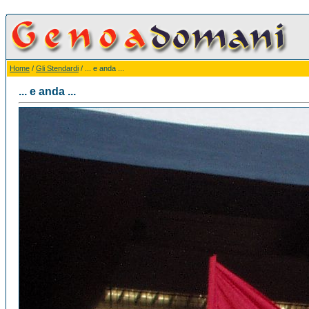
Home
/
Gli Stendardi
/ ... e anda ...
... e anda ...