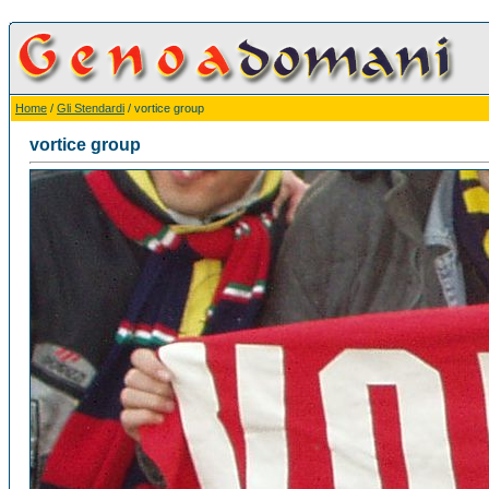
Home
/
Gli Stendardi
/ vortice group
vortice group