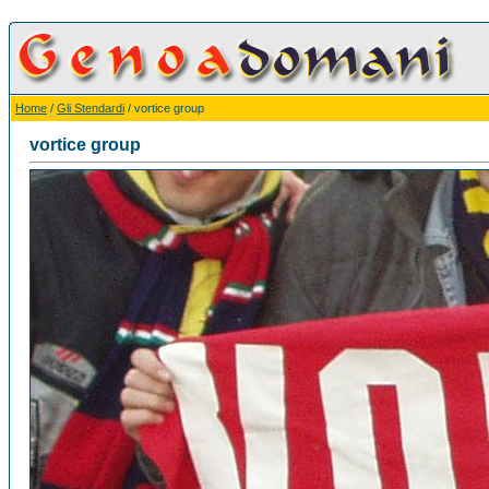
Home
/
Gli Stendardi
/ vortice group
vortice group