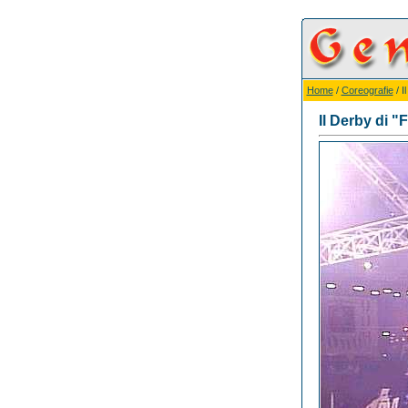
Home
/
Coreografie
/ I
Il Derby di "