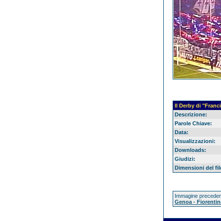
Il Derby di "Franc
Descrizione:
Parole Chiave:
Data:
Visualizzazioni:
Downloads:
Giudizi:
Dimensioni del fil
Immagine preceden
Genoa - Fiorentin