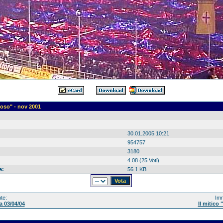
ioso" - nov 2001
30.01.2005 10:21
954757
3180
4.08 (25 Voti)
e:
56.1 KB
te:
Imm
a 03/04/04
Il mitico