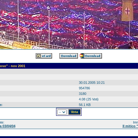
ioso" - nov 2001
30.01.2005 10:21
954786
3180
4.08 (25 Voti)
e:
56.1 KB
te:
Imm
a 03/04/04
Il mitico