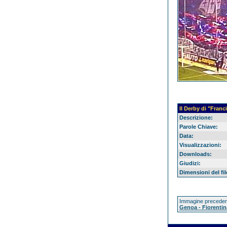
Il Derby di "Franc
Descrizione:
Parole Chiave:
Data:
Visualizzazioni:
Downloads:
Giudizi:
Dimensioni del fil
Immagine preceden
Genoa - Fiorentin