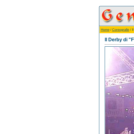
Home
/
Coreografie
/ I
Il Derby di "