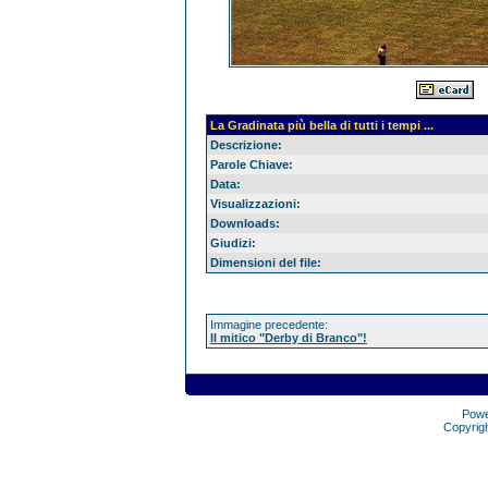
La Gradinata più bella di tutti i tempi ...
Descrizione:
Parole Chiave:
Data:
Visualizzazioni:
Downloads:
Giudizi:
Dimensioni del file:
Immagine precedente:
Il mitico "Derby di Branco"!
Pow
Copyrig