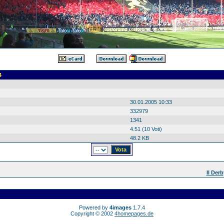
4
30.01.2005 10:33
332979
1341
4.51 (10 Voti)
48.2 KB
Il Der
Powered by
4images
1.7.4
Copyright © 2002
4homepages.de