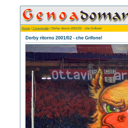
Home
/
Coreografie
/ Derby ritorno 2001/02 - che Grifone!
Derby ritorno 2001/02 - che Grifone!